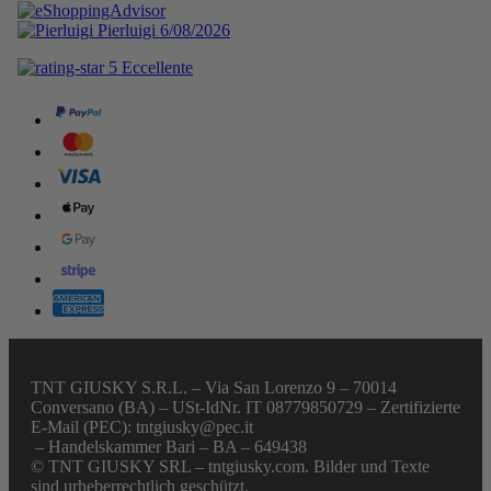
TNT GIUSKY S.R.L. – Via San Lorenzo 9 – 70014
Conversano (BA) – USt-IdNr. IT 08779850729 – Zertifizierte
E-Mail (PEC): tntgiusky@pec.it
– Handelskammer Bari – BA – 649438
© TNT GIUSKY SRL – tntgiusky.com. Bilder und Texte
sind urheberrechtlich geschützt.