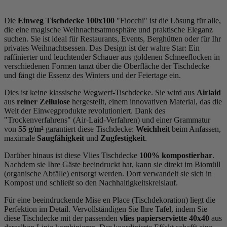
Die
Einweg Tischdecke 100x100
"Fiocchi" i
st die Lösung für alle,
die eine
magische Weihnachtsatmosphäre
und praktische Eleganz
suchen.
Sie ist ideal für Restaurants,
Events,
Berghütten oder für Ihr
privates Weihnachtsessen.
Das Design ist der wahre Star: Ein
raffinierter und leuchtender Schauer aus goldenen Schneeflocken in
verschiedenen Formen tanzt über die Oberfläche der Tischdecke
und fängt die Essenz des Winters und der Feiertage ein.
Dies ist keine klassische Wegwerf-Tischdecke. Sie wird aus
Airlaid
aus
reiner Zellulose
hergestellt, einem innovativen Material, das die
Welt der Einwegprodukte revolutioniert. Dank des
"Trockenverfahrens" (Air-Laid-Verfahren) und einer Grammatur
von
55 g/m²
garantiert diese Tischdecke:
Weichheit
beim Anfassen,
maximale
Saugfähigkeit
und
Zugfestigkeit
.
Darüber hinaus ist diese Vlies Tischdecke
100% kompostierbar
.
Nachdem sie Ihre Gäste beeindruckt hat, kann sie direkt im Biomüll
(organische Abfälle) entsorgt werden. Dort verwandelt sie sich in
Kompost und schließt so den Nachhaltigkeitskreislauf.
Für eine beeindruckende Mise en Place (Tischdekoration) liegt die
Perfektion im Detail. Vervollständigen Sie Ihre Tafel, indem Sie
diese Tischdecke mit der passenden
vlies papierserviette 40x40
aus