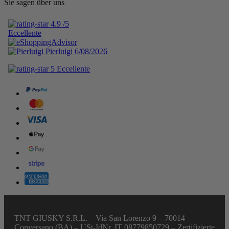
Sie sagen über uns
TNT GIUSKY S.R.L. – Via San Lorenzo 9 – 70014
Conversano (BA) – USt-IdNr. IT 08779850729 – Zertifizierte