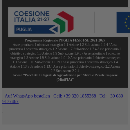
Programma Regionale PUGLIA FESR-FSE 2021-2027
Asse prioritario I obiettivo strategico 1.1 Azione 1.2 Sub-azione 1.2.4 / Asse
prioritario I obiettivo strategico 1.2 Azione 1.7 Sub-azione 1.7.4 Asse prioritario I
obiettivo strategico 1.3 Azione 1.9 Sub-azione 1.9.5 / Asse prioritario I obiettivo
strategico 1.3 Azione 1.9 Sub-azione 1.9.10 Asse prioritario I obiettivo strategico
1.3 Azione 1.10 Sub-azione 1.10.9 / Asse prioritario I obiettivo strategico 1.4
Azione 1.13 Sub-azione 1.13.4 Asse prioritario II obiettivo strategico 2.2 Azione
2.2 Sub-azione 2.2.4
Avviso “Pacchetti Integrati di Agevolazione per Micro e Piccole Imprese
(MiniPIA)”
Auf WhatsApp bestellen
Cell: +39 320 1855368
Tel: +39 080
9177467
.