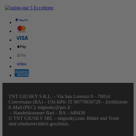
TNT GIUSKY S.R.L. – Via San Lorenzo 9 – 70014
Conversano (BA) – USt-IdNr. IT 08779850729 – Zertifizierte
E-Mail (PEC): tntgiusky@pec.it
– Handelskammer Bari – BA – 649438
© TNT GIUSKY SRL – tntgiusky.com. Bilder und Texte
sind urheberrechtlich geschützt.