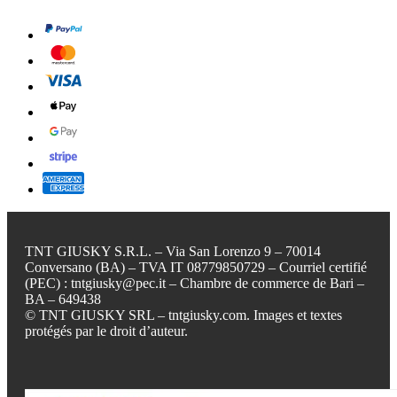
TNT GIUSKY S.R.L. – Via San Lorenzo 9 – 70014
Conversano (BA) – TVA IT 08779850729 – Courriel certifié
(PEC) : tntgiusky@pec.it – Chambre de commerce de Bari –
BA – 649438
© TNT GIUSKY SRL – tntgiusky.com. Images et textes
protégés par le droit d’auteur.