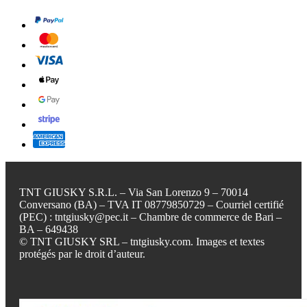
TNT GIUSKY S.R.L. – Via San Lorenzo 9 – 70014
Conversano (BA) – TVA IT 08779850729 – Courriel certifié
(PEC) : tntgiusky@pec.it – Chambre de commerce de Bari –
BA – 649438
© TNT GIUSKY SRL – tntgiusky.com. Images et textes
protégés par le droit d’auteur.