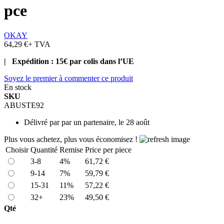
pce
OKAY
64,29 €
+ TVA
| Expédition : 15€ par colis dans l’UE
Soyez le premier à commenter ce produit
En stock
SKU
ABUSTE92
Délivré par
par un partenaire, le 28 août
Plus vous achetez, plus vous économisez !
Choisir
Quantité
Remise
Price per piece
3-8
4%
61,72 €
9-14
7%
59,79 €
15-31
11%
57,22 €
32+
23%
49,50 €
Qté