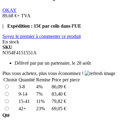
OKAY
89,68 €
+ TVA
| Expédition : 15€ par colis dans l’UE
Soyez le premier à commenter ce produit
En stock
SKU
N354F4151551A
Délivré par
par un partenaire, le 28 août
Plus vous achetez, plus vous économisez !
Choisir
Quantité
Remise
Price per piece
3-8
4%
86,09 €
9-14
7%
83,40 €
15-41
11%
79,82 €
42+
23%
69,05 €
Qté