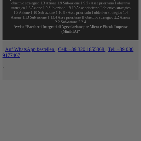
obiettivo strategico 1.3 Azione 1.9 Sub-azione 1.9.5 / Asse prioritario I obiettivo
strategico 1.3 Azione 1.9 Sub-azione 1.9.10 Asse prioritario I obiettivo strategico
1.3 Azione 1.10 Sub-azione 1.10.9 / Asse prioritario I obiettivo strategico 1.4
Azione 1.13 Sub-azione 1.13.4 Asse prioritario II obiettivo strategico 2.2 Azione
2.2 Sub-azione 2.2.4
Avviso “Pacchetti Integrati di Agevolazione per Micro e Piccole Imprese
(MiniPIA)”
Auf WhatsApp bestellen
Cell: +39 320 1855368
Tel: +39 080
9177467
.