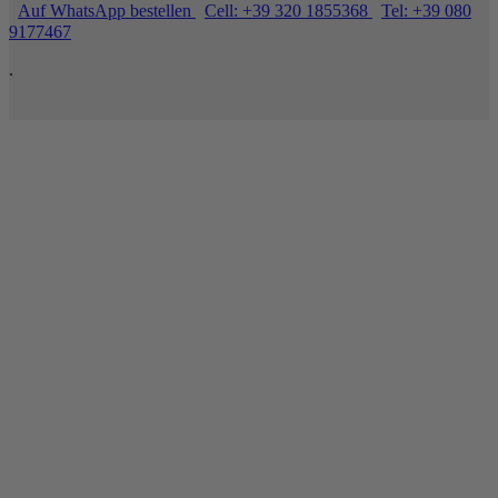
Auf WhatsApp bestellen
Cell: +39 320 1855368
Tel: +39 080
9177467
.