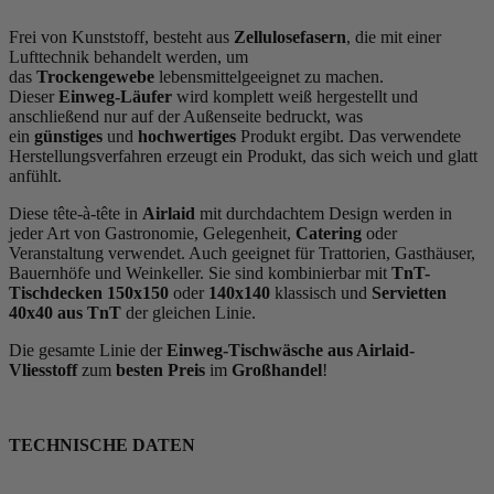
Frei von Kunststoff, besteht aus
Zellulosefasern
, die mit einer
Lufttechnik behandelt werden, um
das
Trockengewebe
lebensmittelgeeignet zu machen.
Dieser
Einweg-Läufer
wird komplett weiß hergestellt und
anschließend nur auf der Außenseite bedruckt, was
ein
günstiges
und
hochwertiges
Produkt ergibt. Das verwendete
Herstellungsverfahren erzeugt ein Produkt, das sich weich und glatt
anfühlt.
Diese tête-à-tête in
Airlaid
mit durchdachtem Design werden in
jeder Art von Gastronomie, Gelegenheit,
Catering
oder
Veranstaltung verwendet. Auch geeignet für Trattorien, Gasthäuser,
Bauernhöfe und Weinkeller. Sie sind kombinierbar mit
TnT-
Tischdecken 150x150
oder
140x140
klassisch und
Servietten
40x40 aus TnT
der gleichen Linie.
Die gesamte Linie der
Einweg-Tischwäsche aus Airlaid-
Vliesstoff
zum
besten Preis
im
Großhandel
!
TECHNISCHE DATEN