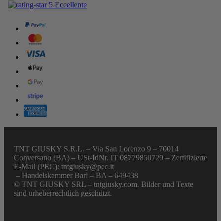
TNT GIUSKY S.R.L. – Via San Lorenzo 9 – 70014
Conversano (BA) – USt-IdNr. IT 08779850729 – Zertifizierte
E-Mail (PEC): tntgiusky@pec.it
– Handelskammer Bari – BA – 649438
© TNT GIUSKY SRL – tntgiusky.com. Bilder und Texte
sind urheberrechtlich geschützt.